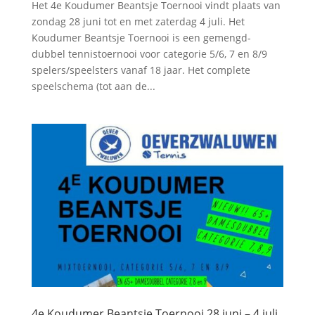
Het 4e Koudumer Beantsje Toernooi vindt plaats van
zondag 28 juni tot en met zaterdag 4 juli. Het
Koudumer Beantsje Toernooi is een gemengd-
dubbel tennistoernooi voor categorie 5/6, 7 en 8/9
spelers/speelsters vanaf 18 jaar. Het complete
speelschema (tot aan de...
4e Koudumer Beantsje Toernooi 28 juni – 4 juli