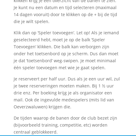
klikken krijg je een overzicht van de banen te zien.
Je kunt nu een datum en tijd selecteren (maximaal
14 dagen vooruit) door te klikken op de + bij de tijd
die je wilt spelen.
Klik dan op ‘Speler toevoegen’. Let op! Als je iemand
geselecteerd hebt, moet je op de balk ‘Speler
Toevoegen’ klikken. Die balk kan verborgen zijn
onder het toetsenbord op je scherm. Dus dan moet
je dat ‘toetsenbord’ weg-swipen. Je moet minimaal
één speler toevoegen met wie je gaat spelen.
Je reserveert per half uur. Dus als je een uur wil, zul
je twee reserveringen moeten maken. Bij 1 ½ uur
drie enz. Per boeking krijg je als organisator een
mail. Ook de ingevulde medespelers (mits lid van
Oeverzwaluwen) krijgen die.
De tijden waarop de banen door de club bezet zijn
(bijvoorbeeld training, competitie, etc) worden
centraal geblokkeerd.