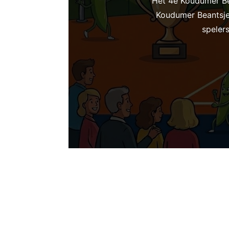
Het 4e Koudumer Bea
Koudumer Beantsje
speler