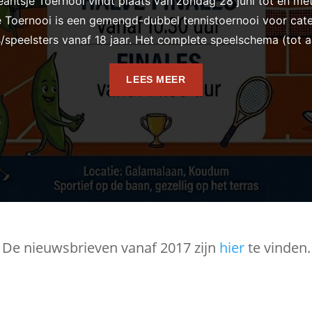
ntsje Toernooi vindt plaats van zondag 28 juni tot en met 
 Toernooi is een gemengd-dubbel tennistoernooi voor categ
s/speelsters vanaf 18 jaar. Het complete speelschema (tot aa
LEES MEER
De nieuwsbrieven vanaf 2017 zijn
hier
te vinden.