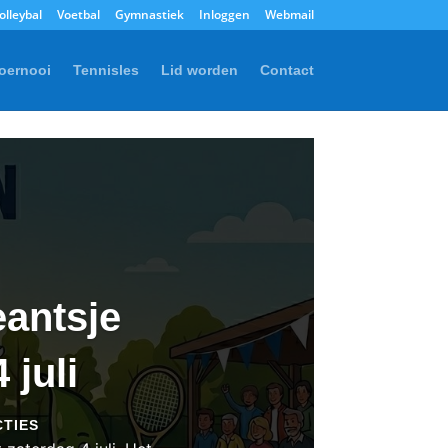
olleybal
Voetbal
Gymnastiek
Inloggen
Webmail
oernooi
Tennisles
Lid worden
Contact
antsje
 juli
CTIES