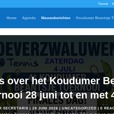
Tennis
V
Home
Agenda
Nieuwsberichten
Koudumer Beantsje T
s over het Koudumer Be
nooi 28 juni tot en met 4
R
SECRETARIS
|
29 JUNI 2026
|
UNCATEGORIZED
| 0 REA