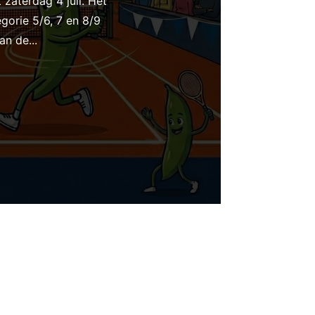
zaterdag 4 juli. Het
orie 5/6, 7 en 8/9
n de...