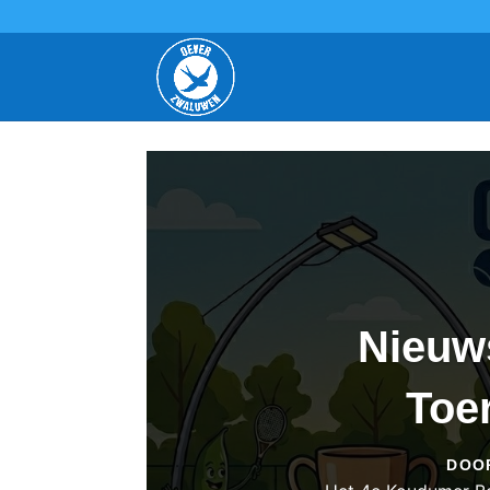
Nieuw
Toer
DOO